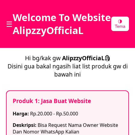
Welcome To Website
☰
🌗
AlipzzyOfficiaL
Tema
Hi bg/kak gw
AlipzzyOfficiaL
🗿
Disini gua bakal ngasih liat list produk gw di
bawah ini
Produk 1: Jasa Buat Website
Harga:
Rp.20.000 - Rp.50.000
Deskripsi:
Bisa Request Nama Owner Website
Dan Nomor WhatsApp Kalian