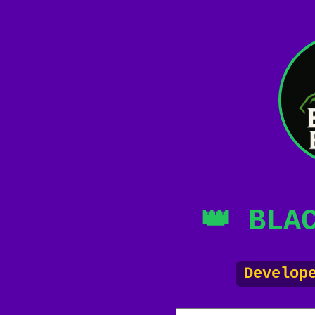
👑 BLA
Develop