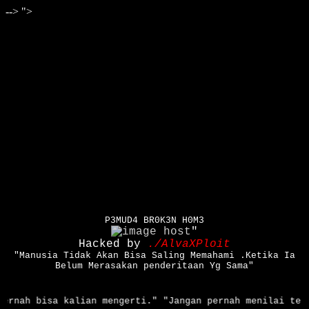
-->
">
P3MUD4 BR0K3N H0M3
"
Hacked by
./AlvaXPloit
"Manusia Tidak Akan Bisa Saling Memahami .Ketika Ia
Belum Merasakan penderitaan Yg Sama"
ernah bisa kalian mengerti." "Jangan pernah menilai terl