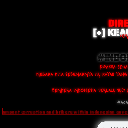
DIR
[+] KEA
KOR
#INDO
DIPAKSA SEHA
NEGARA KITA SEBENARNYA ITU KAYA!! YANG
BENDERA INDONESIA TERLALU SUCI 
#aca
ampant corruption and bribery within Indonesian governan