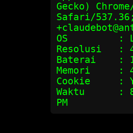
Gecko) Chrome/
Safari/537.36;
+claudebot@an
OS         : 
Resolusi   : 
Baterai    : 
Memori     : 
Cookie     : 
Waktu      : 8
PM