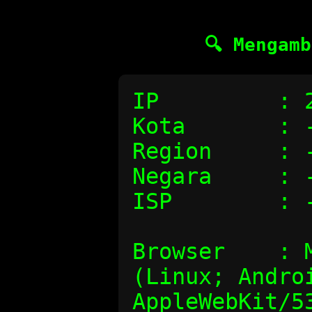
🔍 Mengam
IP         : 
Kota       : 
Region     : 
Negara     : 
ISP        : 
Browser    : M
(Linux; Androi
AppleWebKit/53