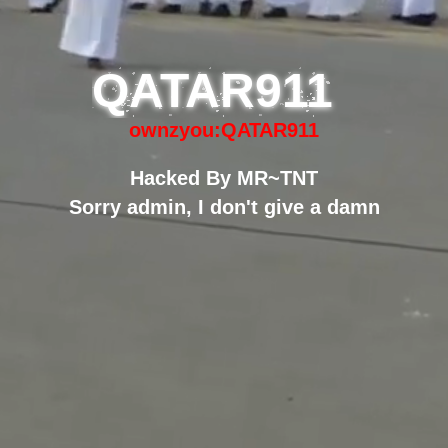
QATAR911
ownzyou:QATAR911
Hacked By MR~TNT
Sorry admin, I don't give a damn