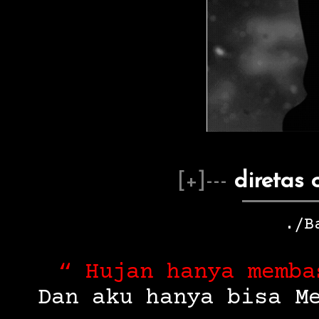
[+]---
diretas o
./B
“ Hujan hanya memba
Dan aku hanya bisa M