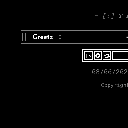
– [!] T 
||
:
Greetz
- 
08/06/202
Copyrigh