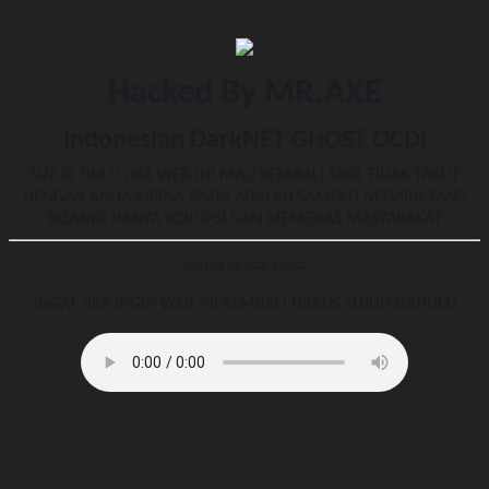
Hacked By MR.AXE
Indonesian DarkNET GHOST OCDI
SUJUD DULU JIKA WEB INI MAU KEMBALI,SAYA TIDAK TAKUT
DENGAN ANDA KARNA ANDA ADALAH SAMPAH NEGARA YANG
BISANYA HANYA KORUPSI DAN MEMERAS MASYARAKAT
thanks to ocdi ghost
INGAT JIKA INGIN WEB INI KEMBALI HARUS SUJUD DAHULU