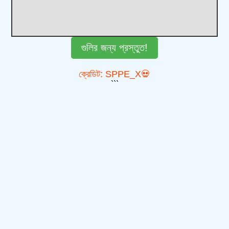
গুলির জন্য প্রস্তুত!
ক্রেডিট: SPPE_X💀
```