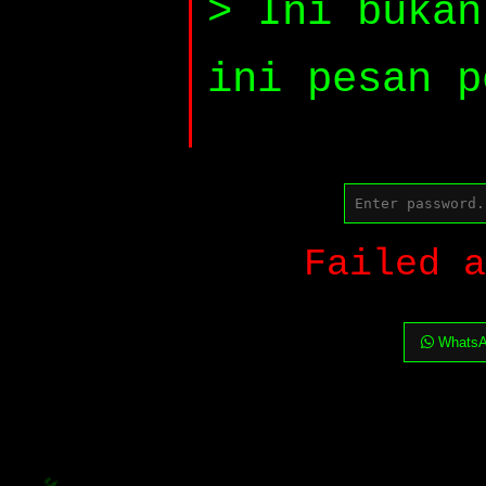
> Ini bukan
ini pesan p
Failed a
WhatsA