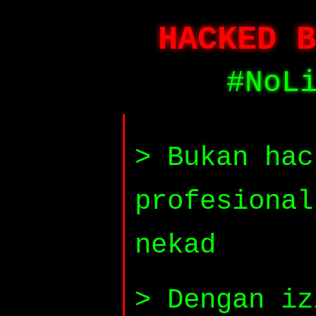
HACKED B
#NoL
> Bukan hac
profesional
nekad
> Dengan iz