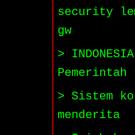
security le
gw
> INDONESIA
Pemerintah 
> Sistem ko
menderita