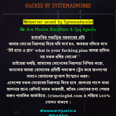
HACKED BY SYSTEMADMINBD
Webserver seized by Systemadminbd
We Are Muslim BlackHats & Spy Agents.
তথাকথিত গন্তান্ত্রিক সরকারের প্রতি
আমার বোনের নিরাপত্তা দিতে যদি ব্যর্থ হও, ক্ষমতার গদিতে বসে
"উই হ্যাভ এ প্লান" what is your fucking plan আমরা রামিসা
সহ সকল ধর্ষিত বোনের
ভাইয়েরা বলছি, আমাদের বোনেদের নিরাপত্তা নিশ্চিত করো,
অন্যাথায় আমরা তোমাদের প্রতিটি পদক্ষেপ ট্রেস করে জনগণের
সামনে তোমাদের মুখোশ উন্মোচন করব।
এদেশের সকল মেয়েদের নিরাপত্তা দিতে হবে ,আপনার পাশে থাকা
আপনার জানা রেপিস্ট মাদক কারবারী, অবৈধ নেতাদের তথ্য শেয়ার
করুন পাবলিক আর্কাইভে, Crimelogbd.com এ,পরিচয় ১০০%
গোপন থাকবে ।
#wewantjustice
#fuckbd