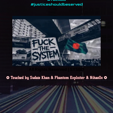
#justiceshouldbeserved
All Rights Reserved | SYSBD
✪ Touched by Sudais Khan & Phantom Exploiter & Nihao0x ✪