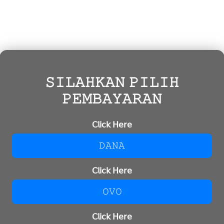
𝚂𝙸𝙻𝙰𝙷𝙺𝙰𝙽 𝙿𝙸𝙻𝙸𝙷
𝙿𝙴𝙼𝙱𝙰𝚈𝙰𝚁𝙰𝙽
𝖢𝗅𝗂𝖼𝗄 𝖧𝖾𝗋𝖾
𝙳𝙰𝙽𝙰
𝖢𝗅𝗂𝖼𝗄 𝖧𝖾𝗋𝖾
𝙾𝚅𝙾
𝖢𝗅𝗂𝖼𝗄 𝖧𝖾𝗋𝖾