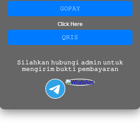
𝙶𝙾𝙿𝙰𝚈
𝖢𝗅𝗂𝖼𝗄 𝖧𝖾𝗋𝖾
𝚀𝚁𝙸𝚂
𝚂𝚒𝚕𝚊𝚑𝚔𝚊𝚗 𝚑𝚞𝚋𝚞𝚗𝚐𝚒 𝚊𝚍𝚖𝚒𝚗 𝚞𝚗𝚝𝚞𝚔
𝚖𝚎𝚗𝚐𝚒𝚛𝚒𝚖 𝚋𝚞𝚔𝚝𝚒 𝚙𝚎𝚖𝚋𝚊𝚢𝚊𝚛𝚊𝚗