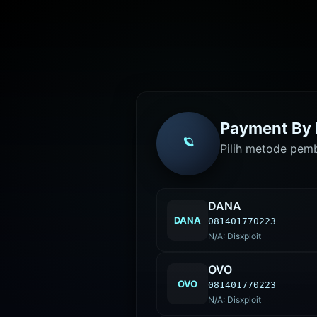
Payment By 
🪐
Pilih metode pemb
DANA
DANA
081401770223
N/A: Disxploit
OVO
OVO
081401770223
N/A: Disxploit