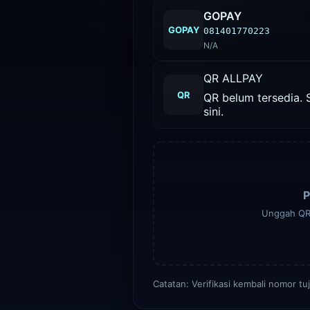
GOPAY
GOPAY
081401770223
N/A
QR ALLPAY
QR
QR belum tersedia. 
sini.
P
Unggah QR 
Catatan: Verifikasi kembali nomor tu