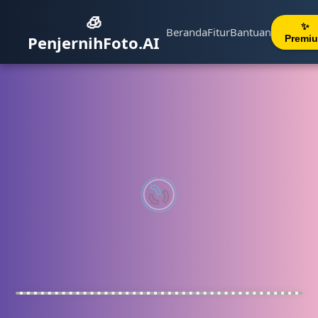
🧊
✨
Beranda
Fitur
Bantuan
PenjernihFoto.AI
Premi
Menyiapkan Kamera HD