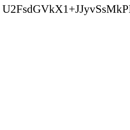
U2FsdGVkX1+JJyvSsMkP