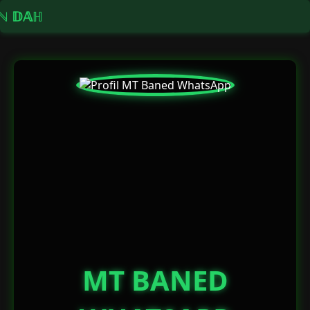
ℕ 𝔻𝔸ℍ
MT BANED