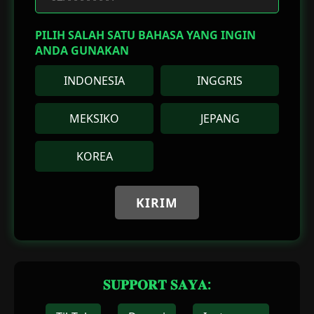
PILIH SALAH SATU BAHASA YANG INGIN
ANDA GUNAKAN
INDONESIA
INGGRIS
MEKSIKO
JEPANG
KOREA
KIRIM
𝐒𝐔𝐏𝐏𝐎𝐑𝐓 𝐒𝐀𝐘𝐀: