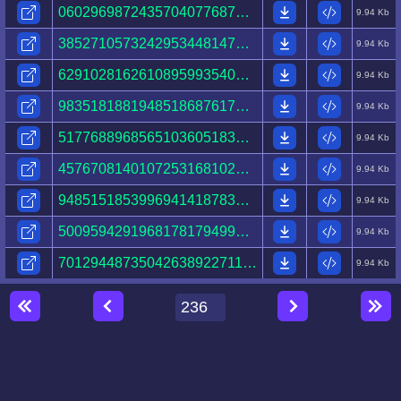
06029698724357040776874097242552702479055687482730.html
9.94 Kb
38527105732429534481479040989241265451503132190691.html
9.94 Kb
62910281626108959935405157807582709276896147688363.html
9.94 Kb
98351818819485186876170996548100856218509745947238.html
9.94 Kb
51776889685651036051836033564695958584470200156123.html
9.94 Kb
45767081401072531681024543521943391766667533427222.html
9.94 Kb
94851518539969414187837733893662243049787058467118.html
9.94 Kb
50095942919681781794991770927186399890999797325144.html
9.94 Kb
70129448735042638922711684609536787109449797556759.html
9.94 Kb