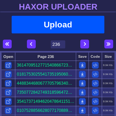
HAXOR UPLOADER
Upload
Open
Page 236
Save
Code
Size
36147095127715408667230706012735007923979216012950.html
9.94 Kb
01817530255417351950608113607810350115031498462171.html
9.94 Kb
44883446806777057963400782760840180238526450275432.html
9.94 Kb
73507728427493185964724776111988849899380657721989.html
9.94 Kb
35417371494620478641151747016638960717427514789776.html
9.94 Kb
01075288566280771708894251995778637609660881030593.html
9.94 Kb