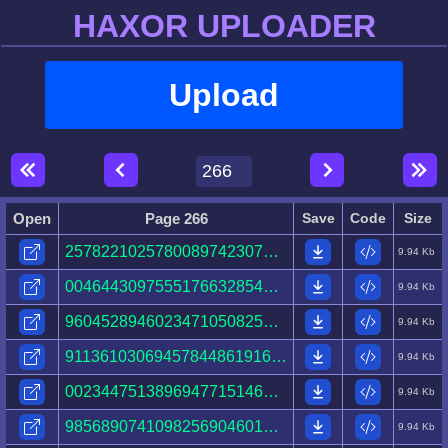
HAXOR UPLOADER
Upload
Open
Page 266
Save
Code
Size
25782210257800897423079526401723276574567430605421.html
9.94 Kb
00464430975551766328544214023565042456743665376927.html
9.94 Kb
96045289460234710508250641219692942969623123003019.html
9.94 Kb
91136103069457844861916481363181944408778235951741.html
9.94 Kb
00234475138969477151460454507947008128835757782777.html
9.94 Kb
98568907410982569046015256785644802147630581713330.html
9.94 Kb