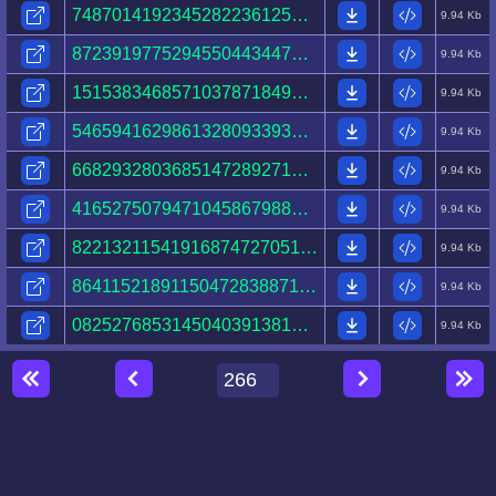
74870141923452822361251579188775319510874036157552.html
9.94 Kb
87239197752945504434470659546166467079394547076176.html
9.94 Kb
15153834685710378718499072623669394311154809639899.html
9.94 Kb
54659416298613280933932671193450277948626633422025.html
9.94 Kb
66829328036851472892713273372612898306654638655713.html
9.94 Kb
41652750794710458679887062618713140899656823471329.html
9.94 Kb
82213211541916874727051771439654573087732521891098.html
9.94 Kb
86411521891150472838871987855901078497975201006028.html
9.94 Kb
08252768531450403913819640322930915830804357329079.html
9.94 Kb