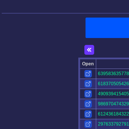
Open
639583635778
618370505426
490939415405
986970474329
612436184322
297633792791