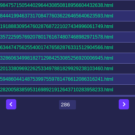
98475715054402964430850818956604432638.html
84441994637317084776036226465640623593.html
19188830954760287687221027434996061749.html
35722595769207801761674807468982971578.html
63447475625540017476582876331512904566.html
32860634998182712984253085256920006945.html
20133809692262533497881829929238103460.html
59486044148753997559781476612086316241.html
28200583859531698921912643710283958233.html