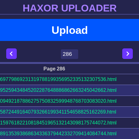
HAXOR UPLOADER
Upload
Page 286
69779869231319788199356952335132307536.html
95259434845202287648886862663245042662.html
09492187886275750832599948768703083020.html
58724491640793266199341154658825162269.html
15976182210818451965132143098175744072.html
89135393868634336379442332709414084744.html