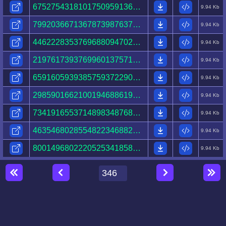
67527543181017509591366583305091430653006101013657.html
9.94 Kb
79920366713678739876370847760801424145629590962864.html
9.94 Kb
44622283537696880947028781728185561247457150467886.html
9.94 Kb
21976173937699601375710938718911955655296119056999.html
9.94 Kb
65916059393857593722908490260900034180126602131835.html
9.94 Kb
29859016621001946886193591290717594876640774942122.html
9.94 Kb
73419165537148983487681775520568980626422284104753.html
9.94 Kb
46354680285548223468822306734308518089221398232299.html
9.94 Kb
80014968022205253418584895788321468125876995219248.html
9.94 Kb