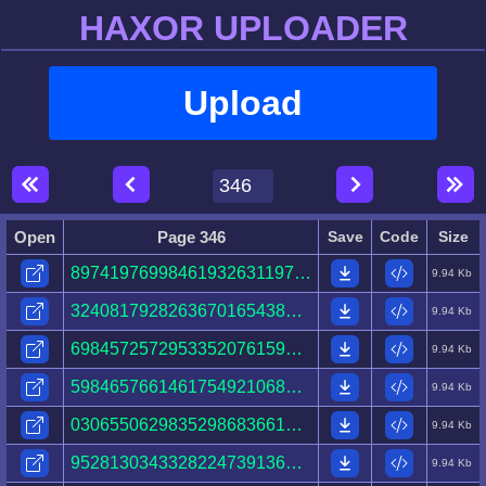
HAXOR UPLOADER
Upload
Open
Page 346
Save
Code
Size
89741976998461932631197844221006362086785222859099.html
9.94 Kb
32408179282636701654385485659701169804438471730869.html
9.94 Kb
69845725729533520761597263103628786678777279605533.html
9.94 Kb
59846576614617549210687293920313880075947444446805.html
9.94 Kb
03065506298352986836614127621179366512276003187258.html
9.94 Kb
95281303433282247391369540514752880856222756865421.html
9.94 Kb