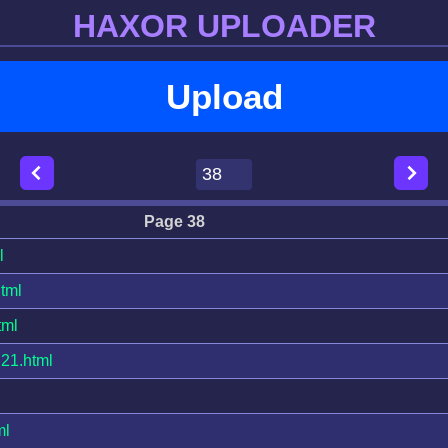
HAXOR UPLOADER
Upload
Page 38
l
tml
tml
1.html
ml