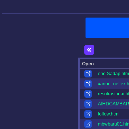
Open
enc-Sadap.htm
xanon_neffex.h
resotrasihdai.h
AIHDGAMBAR2
follow.html
mbwbaru01.ht