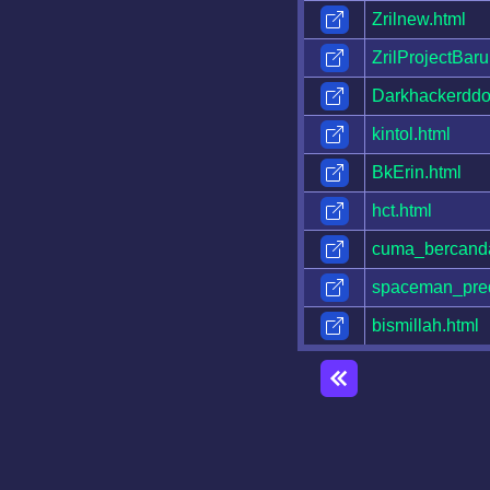
Zrilnew.html
ZrilProjectBaru
Darkhackerddo
kintol.html
BkErin.html
hct.html
cuma_bercand
spaceman_pred
bismillah.html