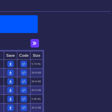
Save
Code
Size
5.73 Kb
19.8 KB
34.8 KB
20.0 KB
2.46 Kb
32.6 KB