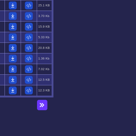
25.1 KB
3.70 Kb
15.9 KB
5.33 Kb
20.8 KB
1.36 Kb
7.02 Kb
12.5 KB
12.3 KB