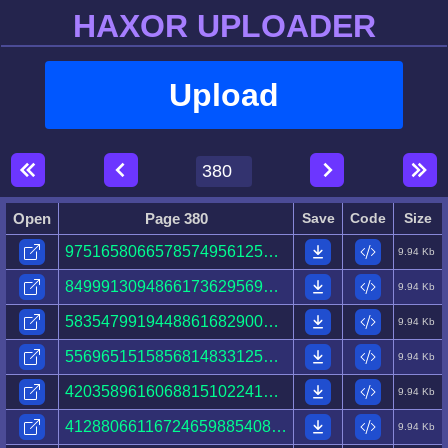
HAXOR UPLOADER
Upload
Open
Page 380
Save
Code
Size
97516580665785749561254304743833732949967931019746.html
9.94 Kb
84999130948661736295698364135366992013412461692817.html
9.94 Kb
58354799194488616829009497802984168871293873743971.html
9.94 Kb
55696515158568148331250750491431795820924102355226.html
9.94 Kb
42035896160688151022417963678506401386133390158458.html
9.94 Kb
41288066116724659885408615017390569241923255434581.html
9.94 Kb