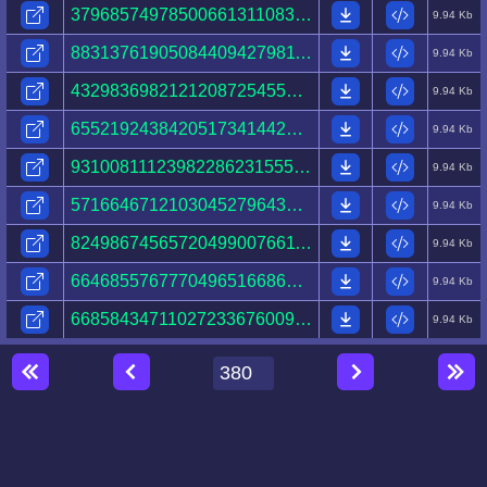
37968574978500661311083388139398424886390895803848.html
9.94 Kb
88313761905084409427981127089430813122857417645972.html
9.94 Kb
43298369821212087254555141638399742711191523087490.html
9.94 Kb
65521924384205173414429822844314458173165441754650.html
9.94 Kb
93100811123982286231555576719689122460412729590689.html
9.94 Kb
57166467121030452796439877054035775169023052032255.html
9.94 Kb
82498674565720499007661130008432673923983648635429.html
9.94 Kb
66468557677704965166869175667276201032672384575742.html
9.94 Kb
66858434711027233676009831804972316087743767517917.html
9.94 Kb