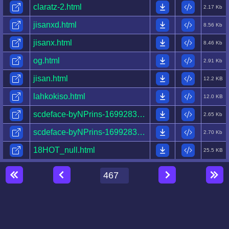
claratz-2.html
2.17 Kb
jisanxd.html
8.56 Kb
jisanx.html
8.46 Kb
og.html
2.91 Kb
jisan.html
12.2 KB
lahkokiso.html
12.0 KB
scdeface-byNPrins-1699283869314-.html
2.65 Kb
scdeface-byNPrins-1699283113892-.html
2.70 Kb
18HOT_null.html
25.5 KB