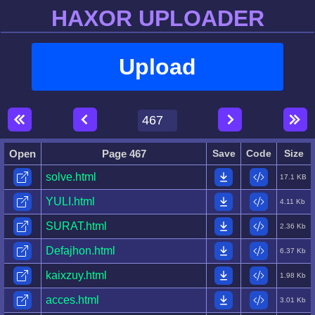
HAXOR UPLOADER
Upload
Open
Page 467
Save
Code
Size
solve.html
17.1 KB
YULI.html
4.11 Kb
SURAT.html
2.36 Kb
Defajhon.html
6.37 Kb
kaixzuy.html
1.98 Kb
acces.html
3.01 Kb