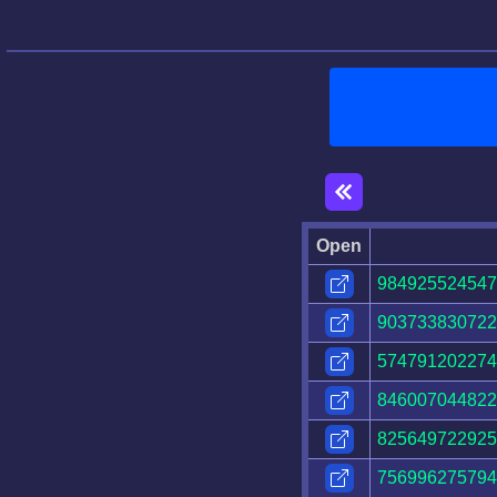
Open
984925524547
903733830722
574791202274
846007044822
825649722925
756996275794