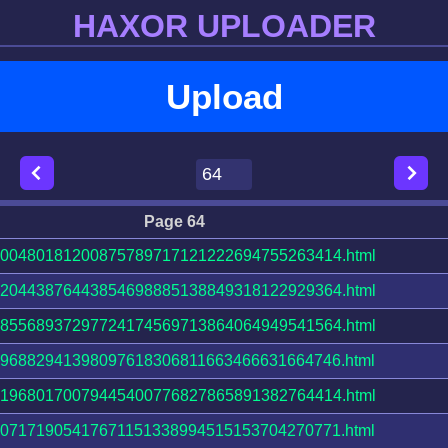
HAXOR UPLOADER
Upload
Page 64
00480181200875789717121222694755263414.html
20443876443854698885138849318122929364.html
85568937297724174569713864064949541564.html
96882941398097618306811663466631664746.html
19680170079445400776827865891382764414.html
07171905417671151338994515153704270771.html