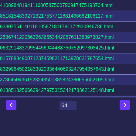
41089848194111600587500790917475193704.html
85181548392713217537711881436662106117.html
63807551140118105871811791172930946786.html
25867412205632636553442057611388973827.html
06329148370954456944488750752097303425.html
81578884900712374598211713978621787654.html
83299645021833820836440693247954357643.html
27364504361523243501885824380655602105.html
01385182566639427975315342178362125148.html