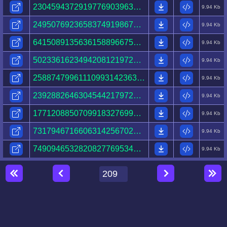
23045943729197769039630273205541596996729362983267.html
9.94 Kb
24950769236583749198675023994285861469636771668919.html
9.94 Kb
64150891356361588966755591316332871418808497305404.html
9.94 Kb
50233616234942081219727163370924063606794885703900.html
9.94 Kb
25887479961110993142363175958427592124855212063987.html
9.94 Kb
23928826463045442179722223252197086798525997503296.html
9.94 Kb
17712088507099183276998732875707588479062448172421.html
9.94 Kb
73179467166063142567027035695659394342596347800011.html
9.94 Kb
74909465328208277695340893527694505548085398607117.html
9.94 Kb