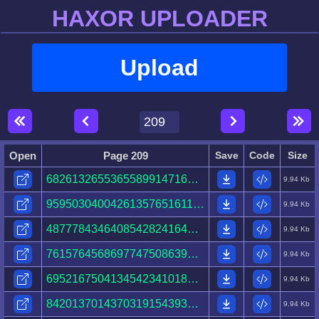
HAXOR UPLOADER
Upload
Open
Page 209
Save
Code
Size
68261326553655899147165141741674171033207025010996.html
9.94 Kb
95950304004261357651611475535211154231998509259070.html
9.94 Kb
48777843464085428241646745595915516149868087188118.html
9.94 Kb
76157645686977475086398349534367515208915572115371.html
9.94 Kb
69521675041345423410183936055185892810784672506850.html
9.94 Kb
84201370143703191543935802884814997971282177084345.html
9.94 Kb