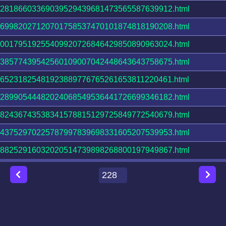
28186603369039529439681473565587639912.html
69982027120701758537470101874818190208.html
00179519255409920726846429850890963024.html
38577439542560109007042448643643758675.html
65231825481923889776765261653811220461.html
28990544482024068549536441726699346182.html
82436743538341578815129725849772540679.html
43752970225787997839698331605207539953.html
88252916032020514739898268800197949867.html