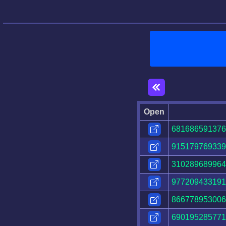
Open
681686591376
915179769339
310289689964
977209433191
866778953006
690195285771