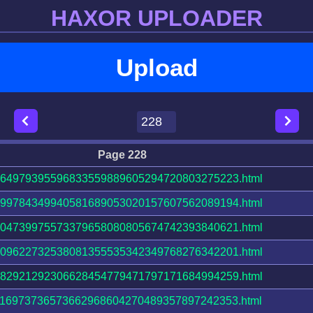
HAXOR UPLOADER
Upload
Page 228
64979395596833559889605294720803275223.html
99784349940581689053020157607562089194.html
04739975573379658080805674742393840621.html
09622732538081355535342349768276342201.html
82921292306628454779471797171684994259.html
16973736573662968604270489357897242353.html